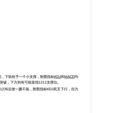
，下轨给予一个小支撑，附图指标
KDJ
和
MACD
均
突破，下方则有可能直指1211支撑位。
36后便一蹶不振，附图指标KDJ死叉下行，但力