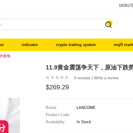
183917

or
indicator
crypto trading system
mql5 mark
跌势难挽
11.9黄金震荡争天下，原油下跌
0 reviews
/
Write a review
$269.29
Brand:
LANCOME
Product Code:
Availability:
In Stock