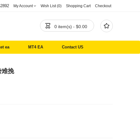
52892
My Account
Wish List (0)
Shopping Cart
Checkout


0 item(s) - $0.00
et ea
MT4 EA
Contact US
势难挽