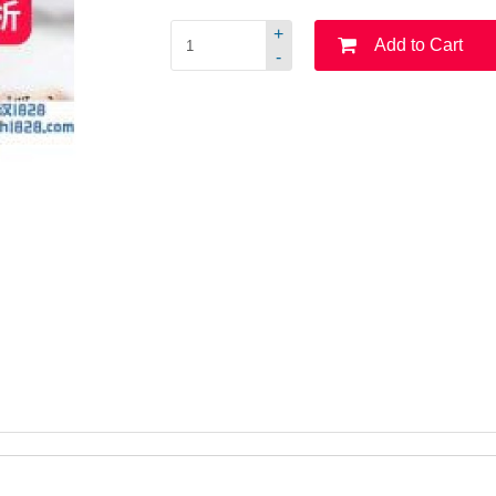
+
Add to Cart
-