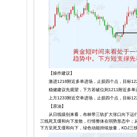
【操作建议】
激进1218附近多单进场，止损四个点，目标122
稳健建议先观望，下方若破位则1211附近多单进
上方1233附近空单进场，止损四个点，目标122
【原油】
从日线级别来看，布林带三轨扩大张口向下运行，K
三线死叉缓和向下发散，行情整体在弱势形态中；从
下方呈死叉缓和向下，绿色动能持续放量，KDJ三