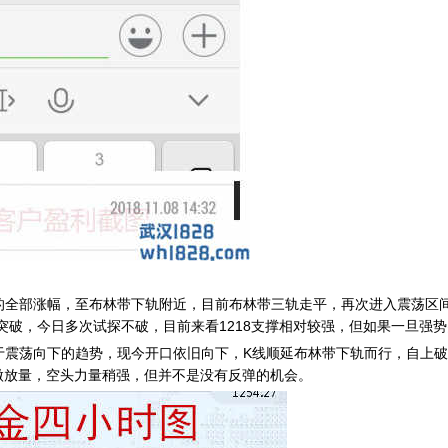
全部涨幅，至布林带下轨附近，目前布林带三轨走平，再次进入震荡区间
突破，今日多次试探不破，目前来看1218支撑相对较强，但如果一旦强势
向下的趋势，现今开口依旧向下，K线顺延布林带下轨而行，自上破12
微放量，空头力量稍强，但并不是没有反弹的机会。