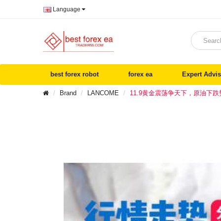
Language
best forex robot
forex ea
Expert Advis
Brand
LANCOME
11.9黄金震荡争天下，原油下