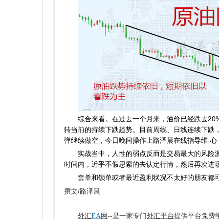
综合来看。在过去一个月来，油价已经跌去20
转当前的持续下跌趋势。目前周线、日线连续下跌
弹继续做空，今日晚间操作上路泽晨在线指导维-心：qly
实战当中，人性的弱点反而是交易最大的风险源，
时间内，近乎不假思索的去认定行情，然后再次进
套单和锁单或者最近盈利状况不太好的朋友都可
撰文/路泽晨
外汇
EA
网
--是一家专门
外汇平台
提供平台免费