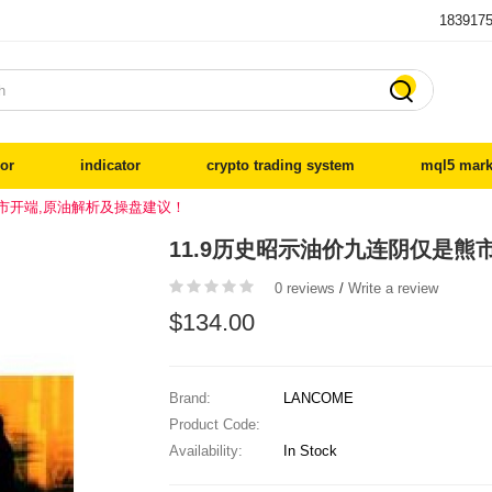
183917

or
indicator
crypto trading system
mql5 mark
熊市开端,原油解析及操盘建议！
11.9历史昭示油价九连阴仅是熊
0 reviews
/
Write a review
$134.00
Brand:
LANCOME
Product Code:
Availability:
In Stock