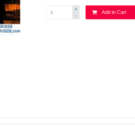
+
Add to Cart
-