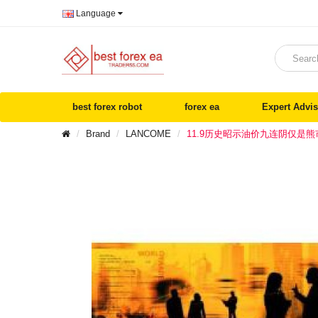
Language
best forex robot
forex ea
Expert Advis
Brand
LANCOME
11.9历史昭示油价九连阴仅是