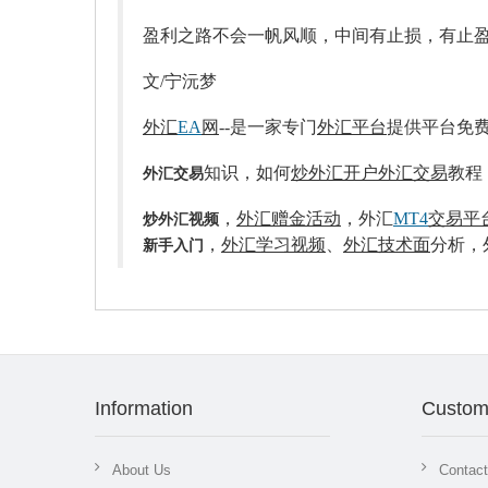
盈利之路不会一帆风顺，中间有止损，有止盈
文/宁沅梦
外汇
EA
网
--是一家专门
外汇平台
提供平台免
知识，如何
炒外汇开户
外汇交易
教程
外汇交易
，
外汇赠金活动
，外汇
MT4
交易平
炒外汇视频
，
外汇学习视频
、
外汇
技术面
分析，
新手入门
Information
Custom
About Us
Contac