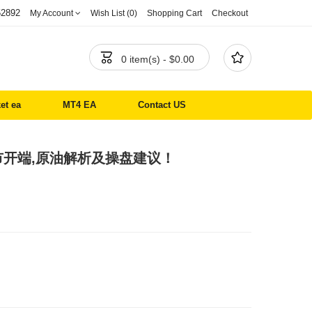
52892
My Account
Wish List (0)
Shopping Cart
Checkout


0 item(s) - $0.00
et ea
MT4 EA
Contact US
市开端,原油解析及操盘建议！