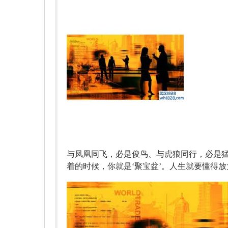
与凤凰同飞，必是俊鸟、与虎狼同行，必是
着的时候，你就是‘聚宝盆’。人生就要懂得