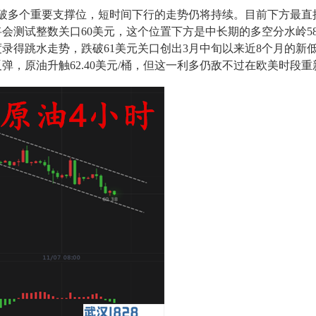
多个重要支撑位，短时间下行的走势仍将持续。目前下方最直接的支
将会测试整数关口60美元，这个位置下方是中长期的多空分水岭5
录得跳水走势，跌破61美元关口创出3月中旬以来近8个月的新
弹，原油升触62.40美元/桶，但这一利多仍敌不过在欧美时段